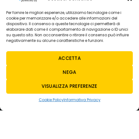
+39 081 5129051
Via Circumvallazione Snc
Per fornire le migliori esperienze, utilizziamo tecnologie come i
80035 Nola NA
cookie per memorizzare e/o accedere alle informazioni del
+39 081 8234429
dispositivo. Il consenso a queste tecnologie ci permetterà di
elaborare dati come il comportamento di navigazione o ID unici
SEDE AVELLINO
su questo sito. Non acconsentire o ritirare il consenso può influire
Via Nazionale Torrette
negativamente su alcune caratteristiche e funzioni.
83013 Torelli-torrette AV
+39 0825 683208
ACCETTA
NEGA
CONTATTI
E-MAIL
VISUALIZZA PREFERENZE
tecnoauto@tecnoautosrl.com
carsharing@tecnoautosrl.com
Cookie Policy
Informativa Privacy
WHATSAPP
NOLA
+39 342 5129713
AVELLINO
+39 3428136949
ORARI