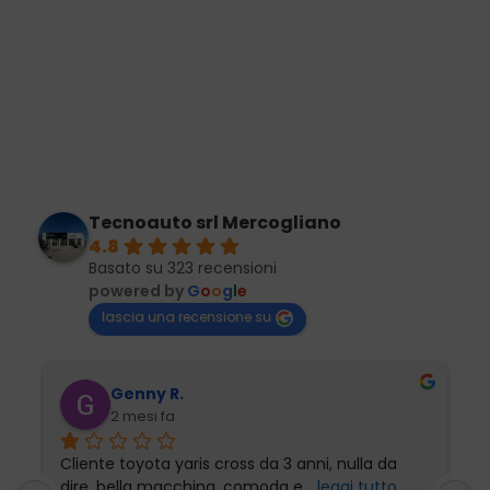
Tecnoauto srl Mercogliano
4.8
Basato su 323 recensioni
powered by
G
o
o
g
l
e
lascia una recensione su
Genny R.
2 mesi fa
Cliente toyota yaris cross da 3 anni, nulla da 
P
dire, bella macchina, comoda e
... 
leggi tutto
l