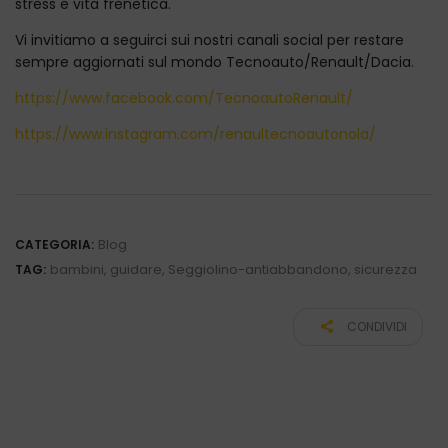
stress e vita frenetica.
Vi invitiamo a seguirci sui nostri canali social per restare
sempre aggiornati sul mondo Tecnoauto/Renault/Dacia.
https://www.facebook.com/TecnoautoRenault/
https://www.instagram.com/renaultecnoautonola/
Blog
CATEGORIA:
bambini
,
guidare
,
Seggiolino-antiabbandono
,
sicurezza
TAG:
CONDIVIDI