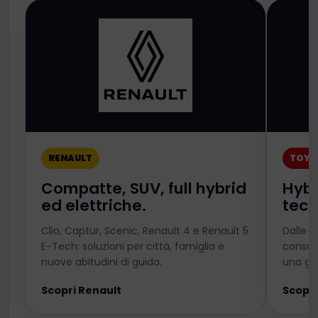
RENAULT
TOYO
Compatte, SUV, full hybrid
Hybr
ed elettriche.
tecn
Clio, Captur, Scenic, Renault 4 e Renault 5
Dalle 
E-Tech: soluzioni per città, famiglia e
consum
nuove abitudini di guida.
una ga
Scopri Renault
Scopri