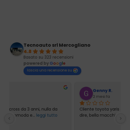
Tecnoauto srl Mercogliano
4.8
Basato su 323 recensioni
powered by
G
o
o
g
l
e
lascia una recensione su
Genny R.
2 mesi fa
Cliente toyota yaris cross da 3 anni, nulla da 
P
dire, bella macchina, comoda e
... 
leggi tutto
l