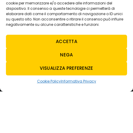
80035 Nola NA
cookie per memorizzare e/o accedere alle informazioni del
+39 081 8234429
dispositivo. Il consenso a queste tecnologie ci permetterà di
elaborare dati come il comportamento di navigazione o ID unici
SEDE AVELLINO
su questo sito. Non acconsentire o ritirare il consenso può influire
Via Nazionale Torrette
negativamente su alcune caratteristiche e funzioni.
83013 Torelli-torrette AV
+39 0825 683208
ACCETTA
NEGA
CONTATTI
E-MAIL
VISUALIZZA PREFERENZE
tecnoauto@tecnoautosrl.com
carsharing@tecnoautosrl.com
Cookie Policy
Informativa Privacy
WHATSAPP
NOLA
+39 342 5129713
AVELLINO
+39 3428136949
ORARI
VENDITA