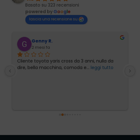
Basato su 323 recensioni
powered by
G
o
o
g
l
e
lascia una recensione su
Genny R.
2 mesi fa
Cliente toyota yaris cross da 3 anni, nulla da 
P
dire, bella macchina, comoda e
... 
leggi tutto
l