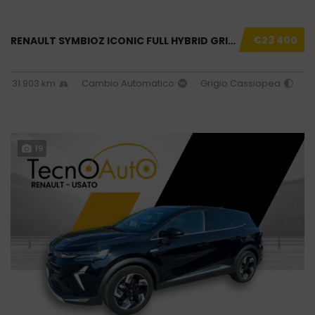
€23 400
RENAULT SYMBIOZ ICONIC FULL HYBRID GRIGIO US...
31.903 km
Cambio Automatico
Grigio Cassiopea
19