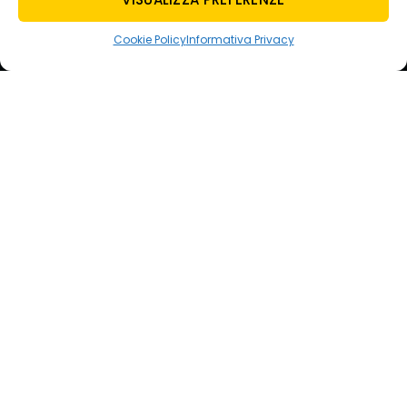
tecnoauto@tecnoautosrl.com
carsharing@tecnoautosrl.com
Cookie Policy
Informativa Privacy
WHATSAPP
NOLA
+39 342 5129713
AVELLINO
+39 3428136949
ORARI
VENDITA
LUN-VEN
9.00 – 13.00 / 15.00 – 19.30
SAB
9.00 – 13.00 / 16.00 – 19.30
ASSISTENZA
LUN-VEN
8.00 – 18.00
SAB
8.00 – 13.00
LINK UTILI
Informativa Privacy