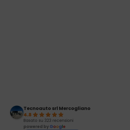
Tecnoauto srl Mercogliano
4.8
Basato su 323 recensioni
powered by
G
o
o
g
l
e