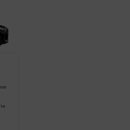
ese
rte