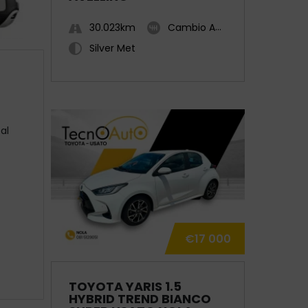
30.023km
Cambio Automatico
Silver Met
al
-
€17 000
TOYOTA YARIS 1.5
HYBRID TREND BIANCO