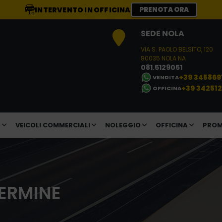
INTERVENTO IN OFFICINA
PRENOTA ORA
SEDE NOLA
VIA S. PAOLO BELSITO, 120
80035 NOLA NA
081.5129051
+39 345869
VENDITA
+39 34251
OFFICINA
O
VEICOLI COMMERCIALI
NOLEGGIO
OFFICINA
PROM
ERMINE