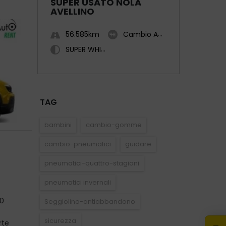
SUPER USATO NOLA
AVELLINO
56.585km
Cambio Automatico
SUPER WHITE
TAG
bambini
cambio-gomme
cambio-pneumatici
guidare
pneumatici-quattro-stagioni
pneumatici invernali
e
00
Seggiolino-antiabbandono
sicurezza
rte