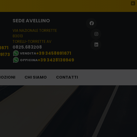
×
SEDE AVELLINO
VIA NAZIONALE TORRETTE
83013
TORELLI-TORRETTE AV
0825.683208
1671
+39 3458691671
VENDITA
29173
+39 3428136949
OFFICINA
OZIONI
CHI SIAMO
CONTATTI