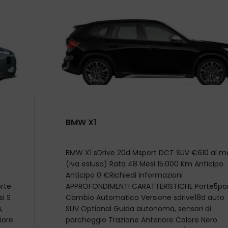
BMW X1
BMW X1 sDrive 20d Msport DCT SUV €610 al m
(iva eslusa) Rata 48 Mesi 15.000 Km Anticipo
Anticipo 0 €Richiedi informazioni
rte
APPROFONDIMENTI CARATTERISTICHE Porte5po
i S
Cambio Automatico Versione sdrive18d auto
,
SUV Optional Guida autonoma, sensori di
riore
parcheggio Trazione Anteriore Colore Nero