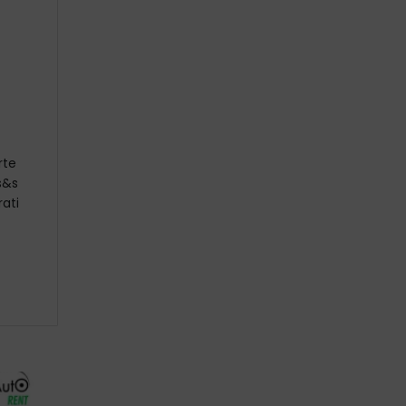
rte
s&s
ati