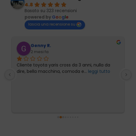
4.8
Basato su 323 recensioni
powered by
G
o
o
g
l
e
lascia una recensione su
Genny R.
2 mesi fa
Cliente toyota yaris cross da 3 anni, nulla da 
P
dire, bella macchina, comoda e
... 
leggi tutto
l