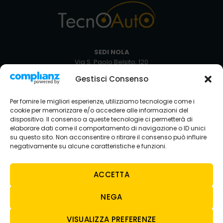
SEDI NOLA
Via S. Paolo Belsito, 120
80035 Nola NA
Gestisci Consenso
+39 081 5129051
Via Circumvallazione Snc
Per fornire le migliori esperienze, utilizziamo tecnologie come i
80035 Nola NA
cookie per memorizzare e/o accedere alle informazioni del
+39 081 8234429
dispositivo. Il consenso a queste tecnologie ci permetterà di
elaborare dati come il comportamento di navigazione o ID unici
SEDE AVELLINO
su questo sito. Non acconsentire o ritirare il consenso può influire
Via Nazionale Torrette
negativamente su alcune caratteristiche e funzioni.
83013 Torelli-torrette AV
+39 0825 683208
ACCETTA
NEGA
CONTATTI
E-MAIL
VISUALIZZA PREFERENZE