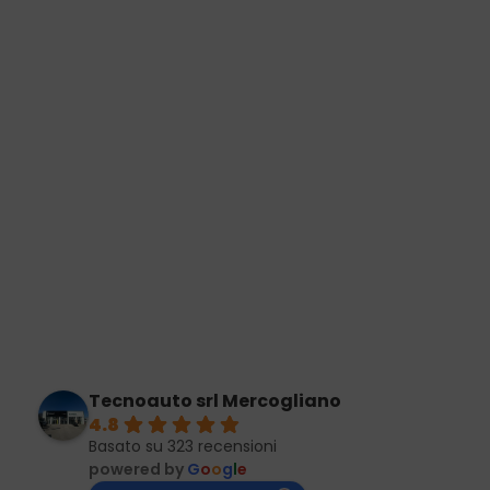
Tecnoauto srl Mercogliano
4.8
Basato su 323 recensioni
powered by
G
o
o
g
l
e