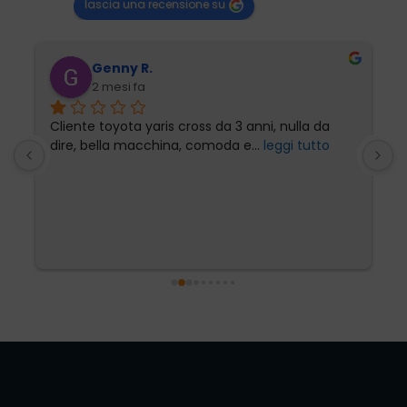
lascia una recensione su
Genny R.
2 mesi fa
Cliente toyota yaris cross da 3 anni, nulla da 
P
dire, bella macchina, comoda e
... 
leggi tutto
l