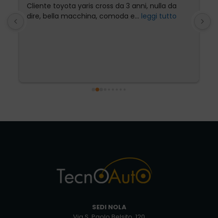
Cliente toyota yaris cross da 3 anni, nulla da 
P
dire, bella macchina, comoda e
... 
leggi tutto
l
SEDI NOLA
Via S. Paolo Belsito, 120