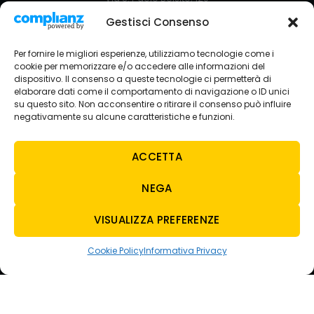
80035 Nola NA
Gestisci Consenso
+39 081 5129051
Via Circumvallazione Snc
Per fornire le migliori esperienze, utilizziamo tecnologie come i
80035 Nola NA
cookie per memorizzare e/o accedere alle informazioni del
+39 081 8234429
dispositivo. Il consenso a queste tecnologie ci permetterà di
elaborare dati come il comportamento di navigazione o ID unici
SEDE AVELLINO
su questo sito. Non acconsentire o ritirare il consenso può influire
Via Nazionale Torrette
negativamente su alcune caratteristiche e funzioni.
83013 Torelli-torrette AV
+39 0825 683208
ACCETTA
NEGA
CONTATTI
OUTLANDER PHEV
Richiedi info
da 299€ / mese
E-MAIL
VISUALIZZA PREFERENZE
tecnoauto@tecnoautosrl.com
carsharing@tecnoautosrl.com
Cookie Policy
Informativa Privacy
WHATSAPP
NOLA
+39 342 5129713
AVELLINO
+39 3428136949