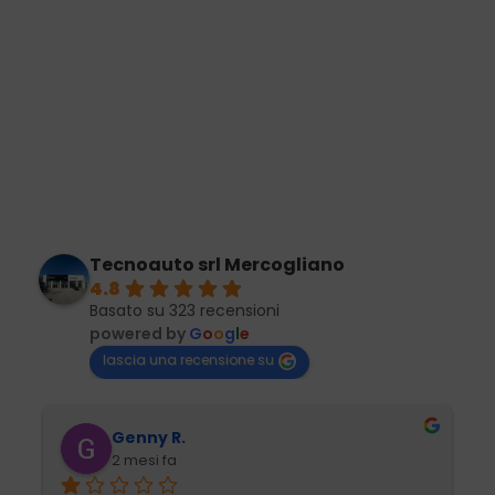
Tecnoauto srl Mercogliano
4.8
Basato su 323 recensioni
powered by
G
o
o
g
l
e
lascia una recensione su
Genny R.
2 mesi fa