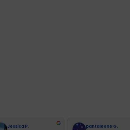
Jessica P.
pantaleone G.