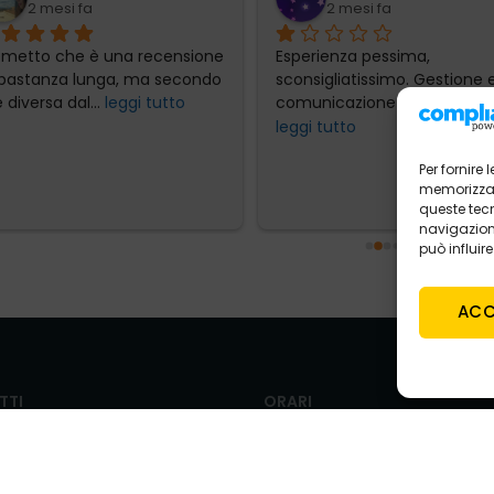
2 mesi fa
2 mesi fa
emetto che è una recensione 
Esperienza pessima, 
bastanza lunga, ma secondo 
sconsigliatissimo. Gestione e
 diversa dal
... 
leggi tutto
comunicazione totalmente
leggi tutto
Per fornire
memorizzare
queste tec
navigazione
può influir
ACC
TTI
ORARI
VENDITA
to@tecnoautosrl.com
LUN-VEN
9.00 – 13.00 / 15.00 – 19
ing@tecnoautosrl.com