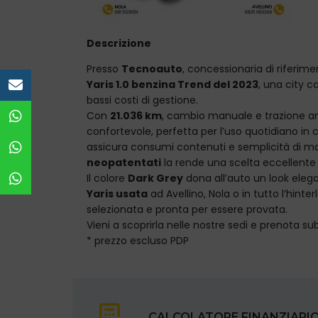
Descrizione
Presso
Tecnoauto
, concessionaria di riferim
Yaris 1.0 benzina Trend del 2023
, una city c
e-mail
bassi costi di gestione.
Con
21.036 km
, cambio manuale e trazione ant
WhatsApp vendita
confortevole, perfetta per l’uso quotidiano in c
assicura consumi contenuti e semplicità di m
Officina Nola
neopatentati
la rende una scelta eccellente 
Il colore
Dark Grey
dona all’auto un look eleg
Officina Avellino
Yaris usata
ad Avellino, Nola o in tutto l’hin
selezionata e pronta per essere provata.
Vieni a scoprirla nelle nostre sedi e prenota subi
* prezzo escluso PDP
CALCOLATORE FINANZIARI