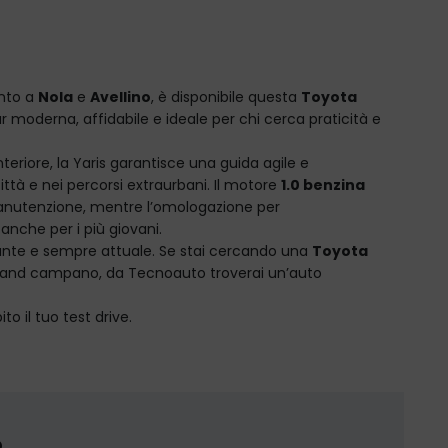
ento a
Nola
e
Avellino
, è disponibile questa
Toyota
ar moderna, affidabile e ideale per chi cerca praticità e
eriore, la Yaris garantisce una guida agile e
ittà e nei percorsi extraurbani. Il motore
1.0 benzina
anutenzione, mentre l’omologazione per
anche per i più giovani.
ante e sempre attuale. Se stai cercando una
Toyota
terland campano, da Tecnoauto troverai un’auto
to il tuo test drive.
O