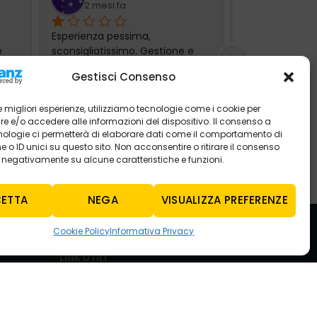
2 mesi fa
3 mesi f
Esperienza pessima, 
Ho lasciato sta
 
sconsigliatissimo. Gestione e 
dacia Sandero 
... 
comunicazione totalmente
... 
Mercogliano per
Gestisci Consenso
leggi tutto
 le migliori esperienze, utilizziamo tecnologie come i cookie per
 e/o accedere alle informazioni del dispositivo. Il consenso a
nologie ci permetterà di elaborare dati come il comportamento di
 o ID unici su questo sito. Non acconsentire o ritirare il consenso
e negativamente su alcune caratteristiche e funzioni.
ETTA
NEGA
VISUALIZZA PREFERENZE
Cookie Policy
Informativa Privacy
LINK UTILI
Informativa Privacy
Cookie Policy
.30