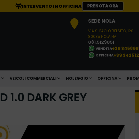
INTERVENTO IN OFFICINA
PRENOTA ORA
SEDE NOLA
VIA S. PAOLO BELSITO, 120
80035 NOLA NA
081.5129051
+39 345869
VENDITA
+39 34251
OFFICINA
O
VEICOLI COMMERCIALI
NOLEGGIO
OFFICINA
PROM
D 1.0 DARK GREY