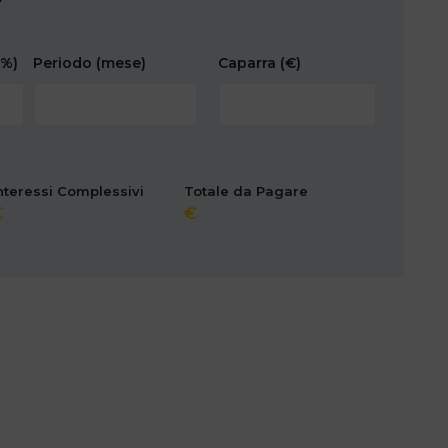
(%)
Periodo
(mese)
Caparra
(€)
nteressi Complessivi
Totale da Pagare