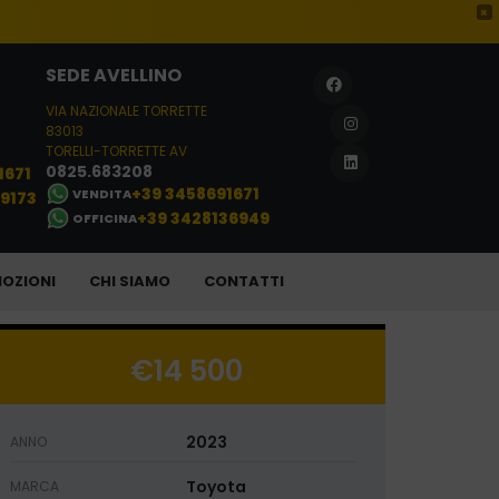
×
SEDE AVELLINO
VIA NAZIONALE TORRETTE
83013
TORELLI-TORRETTE AV
0825.683208
1671
+39 3458691671
VENDITA
29173
+39 3428136949
OFFICINA
OZIONI
CHI SIAMO
CONTATTI
€14 500
2023
ANNO
Toyota
MARCA