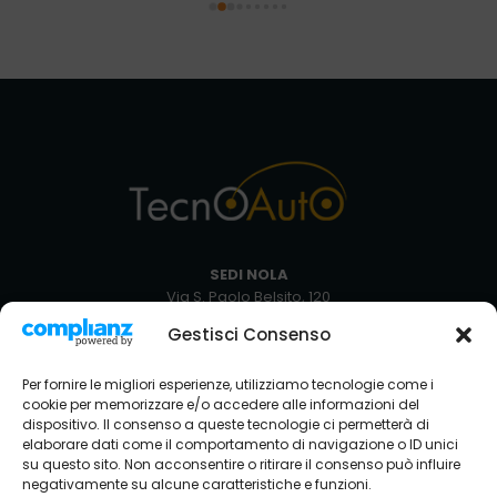
SEDI NOLA
Via S. Paolo Belsito, 120
80035 Nola NA
Gestisci Consenso
+39 081 5129051
Via Circumvallazione Snc
Per fornire le migliori esperienze, utilizziamo tecnologie come i
80035 Nola NA
cookie per memorizzare e/o accedere alle informazioni del
+39 081 8234429
dispositivo. Il consenso a queste tecnologie ci permetterà di
elaborare dati come il comportamento di navigazione o ID unici
SEDE AVELLINO
su questo sito. Non acconsentire o ritirare il consenso può influire
Via Nazionale Torrette
negativamente su alcune caratteristiche e funzioni.