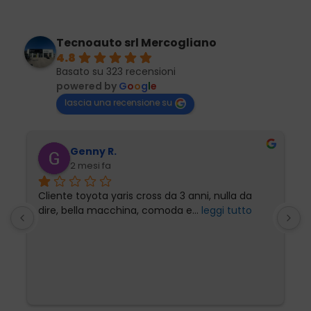
Tecnoauto srl Mercogliano
4.8
Basato su 323 recensioni
powered by
G
o
o
g
l
e
lascia una recensione su
Genny R.
2 mesi fa
Cliente toyota yaris cross da 3 anni, nulla da 
P
dire, bella macchina, comoda e
... 
leggi tutto
l