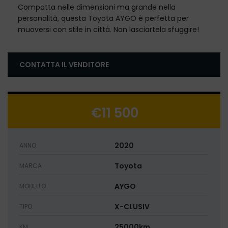
Compatta nelle dimensioni ma grande nella
personalità, questa Toyota AYGO è perfetta per
muoversi con stile in città. Non lasciartela sfuggire!
CONTATTA IL VENDITORE
€11 500
2020
ANNO
Toyota
MARCA
AYGO
MODELLO
X-CLUSIV
TIPO
25000km
KM