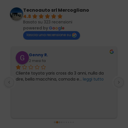
Tecnoauto srl Mercogliano
4.8
Basato su 323 recensioni
powered by
G
o
o
g
l
e
lascia una recensione su
Genny R.
2 mesi fa
Cliente toyota yaris cross da 3 anni, nulla da 
P
dire, bella macchina, comoda e
... 
leggi tutto
l