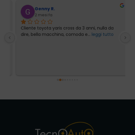
Genny R.
2 mesi fa
Cliente toyota yaris cross da 3 anni, nulla da 
P
dire, bella macchina, comoda e
... 
leggi tutto
l