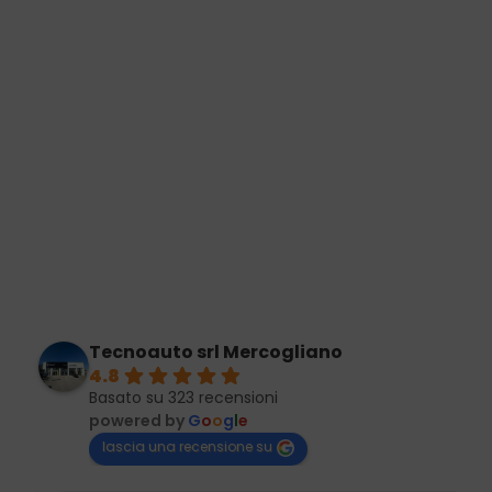
Tecnoauto srl Mercogliano
4.8
Basato su 323 recensioni
powered by
G
o
o
g
l
e
lascia una recensione su