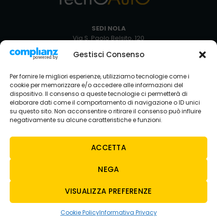
SEDI NOLA
Via S. Paolo Belsito, 120
80035 Nola NA
Gestisci Consenso
+39 081 5129051
Via Circumvallazione Snc
Per fornire le migliori esperienze, utilizziamo tecnologie come i
80035 Nola NA
cookie per memorizzare e/o accedere alle informazioni del
+39 081 8234429
dispositivo. Il consenso a queste tecnologie ci permetterà di
elaborare dati come il comportamento di navigazione o ID unici
SEDE AVELLINO
su questo sito. Non acconsentire o ritirare il consenso può influire
Via Nazionale Torrette
negativamente su alcune caratteristiche e funzioni.
83013 Torelli-torrette AV
+39 0825 683208
ACCETTA
NEGA
CONTATTI
E-MAIL
VISUALIZZA PREFERENZE
tecnoauto@tecnoautosrl.com
carsharing@tecnoautosrl.com
Cookie Policy
Informativa Privacy