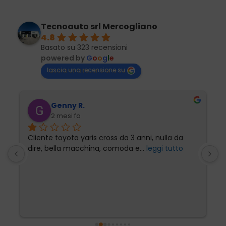
Tecnoauto srl Mercogliano
4.8
Basato su 323 recensioni
powered by
G
o
o
g
l
e
lascia una recensione su
Genny R.
2 mesi fa
Cliente toyota yaris cross da 3 anni, nulla da 
P
dire, bella macchina, comoda e
... 
leggi tutto
l