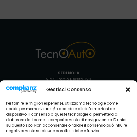
SEDI NOLA
Via S. Paolo Belsito, 120
80035 Nola NA
Gestisci Consenso
+39 081 5129051
Via Circumvallazione Snc
Per fornire le migliori esperienze, utilizziamo tecnologie come i
80035 Nola NA
cookie per memorizzare e/o accedere alle informazioni del
+39 081 8234429
dispositivo. Il consenso a queste tecnologie ci permetterà di
elaborare dati come il comportamento di navigazione o ID unici
SEDE AVELLINO
su questo sito. Non acconsentire o ritirare il consenso può influire
Via Nazionale Torrette
negativamente su alcune caratteristiche e funzioni.
83013 Torelli-torrette AV