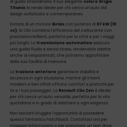
di guida straordinaria. Il suo elegante
colore Grigio
Titanio
la rende ideale per chi cerca un’auto dal
design sofisticato e contemporaneo.
Dotata di un motore
ibrido
con potenza di
67 kW (91
cv)
, la Clio combina l’efficienza del carburante con
prestazioni brillanti, perfetta per la città e per i viaggi
più lunghi. La
trasmissione automatica
assicura
una guida fluida e senza stress, rendendola adatta
anche ai neopatentati, che potranno approfittare
della sua facilità di manovra.
La
trazione anteriore
garantisce stabilità e
sicurezza in ogni situazione, mentre gli interni
moderni e ben rifiniti offrono comfort e praticità per
te e i tuoi passeggeri. La
Renault Clio Zen
è ideale
per chi cerca un’auto versatile, perfetta per la vita
quotidiana e in grado di adattarsi a ogni esigenza.
Non lasciarti sfuggire l’opportunità di possedere
questa fantastica hatchback. Contattaci ora per
maggiori informazioni o per prenotare un test drive.