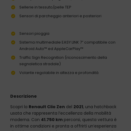
Sellerie in tessuto/pelle TEP
Sensori di parcheggio anteriori e posteriori
Sensori pioggia
Sistema multimediale EASY LINK 7” compatibile con
Android Auto™ ed AppleCarPlay™
Traffic Sign Recognition (riconoscimento della
segnaletica stradale)
Volante regolabile in altezza e profondità
Descrizione
Scopri la
Renault Clio Zen
del
2021
, una hatchback
usata che rappresenta l’eccellenza della mobilità
moderna. Con
41.750 km
percorsi, questa vettura è
in ottime condizioni e pronta a offrirti un’esperienza