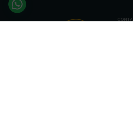
CONTA
E-MAIL
tecnoau
carshar
SEDI NOLA
WHATS
Via S. Paolo Belsito, 120
NOLA
+
80035 Nola NA
AVELLI
+39 081 5129051
Via Circumvallazione Snc
80035 Nola NA
+39 081 8234429
SEDE AVELLINO
Via Nazionale Torrette
83013 Torelli-torrette AV
+39 0825 683208