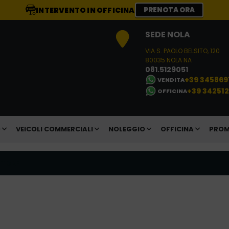
INTERVENTO IN OFFICINA
PRENOTA ORA
SEDE NOLA
VIA S. PAOLO BELSITO, 120
80035 NOLA NA
081.5129051
+39 345869
VENDITA
+39 34251
OFFICINA
O
VEICOLI COMMERCIALI
NOLEGGIO
OFFICINA
PROM
ITORE