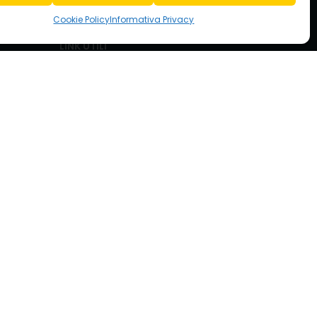
Cookie Policy
Informativa Privacy
LINK UTILI
Informativa Privacy
Cookie Policy
.30
Disconoscimento
Segnalazioni