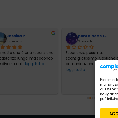
Jessica P.
pantaleone G.
2 mesi fa
2 mesi fa
emetto che è una recensione 
Esperienza pessima, 
bastanza lunga, ma secondo 
sconsigliatissimo. Gestione e
 diversa dal
... 
leggi tutto
comunicazione totalmente
leggi tutto
Per fornire
memorizzare
queste tec
navigazione
può influir
ACC