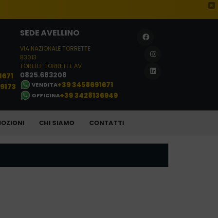
×
SEDE AVELLINO
VIA NAZIONALE TORRETTE
83013
TORELLI-TORRETTE AV
0825.683208
1671
+39 3458691671
VENDITA
29173
+39 3428136949
OFFICINA
OZIONI
CHI SIAMO
CONTATTI