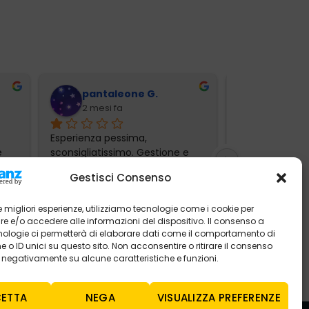
pantaleone G.
Giovann
2 mesi fa
3 mesi f
Esperienza pessima, 
Ho lasciato sta
 
sconsigliatissimo. Gestione e 
dacia Sandero 
... 
comunicazione totalmente
... 
Mercogliano per
Gestisci Consenso
leggi tutto
 le migliori esperienze, utilizziamo tecnologie come i cookie per
 e/o accedere alle informazioni del dispositivo. Il consenso a
nologie ci permetterà di elaborare dati come il comportamento di
 o ID unici su questo sito. Non acconsentire o ritirare il consenso
e negativamente su alcune caratteristiche e funzioni.
ETTA
NEGA
VISUALIZZA PREFERENZE