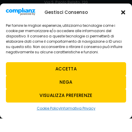
Via S. Paolo Belsito, 120
80035 Nola NA
Gestisci Consenso
+39 081 5129051
Via Circumvallazione Snc
Per fornire le migliori esperienze, utilizziamo tecnologie come i
80035 Nola NA
cookie per memorizzare e/o accedere alle informazioni del
+39 081 8234429
dispositivo. Il consenso a queste tecnologie ci permetterà di
elaborare dati come il comportamento di navigazione o ID unici
SEDE AVELLINO
su questo sito. Non acconsentire o ritirare il consenso può influire
Via Nazionale Torrette
negativamente su alcune caratteristiche e funzioni.
83013 Torelli-torrette AV
+39 0825 683208
ACCETTA
NEGA
CONTATTI
E-MAIL
VISUALIZZA PREFERENZE
tecnoauto@tecnoautosrl.com
carsharing@tecnoautosrl.com
Cookie Policy
Informativa Privacy
WHATSAPP
NOLA
+39 342 5129713
AVELLINO
+39 3428136949