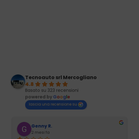
Tecnoauto srl Mercogliano
4.8
Basato su 323 recensioni
powered by
G
o
o
g
l
e
lascia una recensione su
Genny R.
2 mesi fa