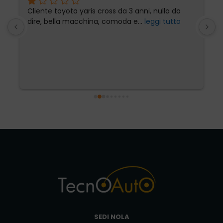
Cliente toyota yaris cross da 3 anni, nulla da 
P
dire, bella macchina, comoda e
... 
leggi tutto
l
SEDI NOLA