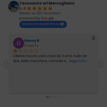
Tecnoauto srl Mercogliano
4.8
Basato su 323 recensioni
powered by
G
o
o
g
l
e
lascia una recensione su
Genny R.
2 mesi fa
Cliente toyota yaris cross da 3 anni, nulla da 
P
dire, bella macchina, comoda e
... 
leggi tutto
l