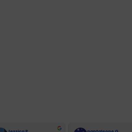
Jessica P.
pantaleone G.