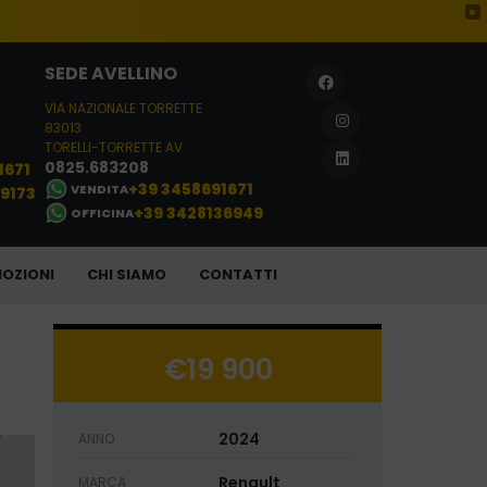
×
SEDE AVELLINO
VIA NAZIONALE TORRETTE
83013
TORELLI-TORRETTE AV
0825.683208
1671
+39 3458691671
VENDITA
29173
+39 3428136949
OFFICINA
OZIONI
CHI SIAMO
CONTATTI
€19 900
2024
ANNO
Renault
MARCA