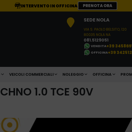
INTERVENTO IN OFFICINA
PRENOTA ORA
SEDE NOLA
VIA S. PAOLO BELSITO, 120
80035 NOLA NA
081.5129051
+39 345869
VENDITA
+39 34251
OFFICINA
O
VEICOLI COMMERCIALI
NOLEGGIO
OFFICINA
PROM
CHNO 1.0 TCE 90V