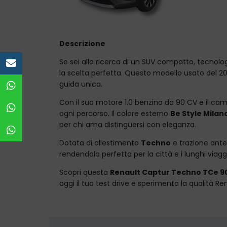
Descrizione
Se sei alla ricerca di un SUV compatto, tecnolog
e-mail
la scelta perfetta. Questo modello usato del 2
guida unica.
WhatsApp vendita
Con il suo motore 1.0 benzina da 90 CV e il ca
Officina Nola
ogni percorso. Il colore esterno
Be Style Milan
per chi ama distinguersi con eleganza.
Officina Avellino
Dotata di allestimento
Techno
e trazione anter
rendendola perfetta per la città e i lunghi viaggi
Scopri questa
Renault Captur Techno TCe 9
oggi il tuo test drive e sperimenta la qualità Re