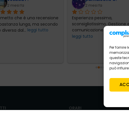
2 mesi fa
2 mesi fa
emetto che è una recensione 
Esperienza pessima, 
bastanza lunga, ma secondo 
sconsigliatissimo. Gestione e
 diversa dal
... 
leggi tutto
comunicazione totalmente
leggi tutto
Per fornire
memorizzare
queste tec
navigazione
può influir
ACC
TTI
ORARI
VENDITA
to@tecnoautosrl.com
LUN-VEN
9.00 – 13.00 / 15.00 – 19