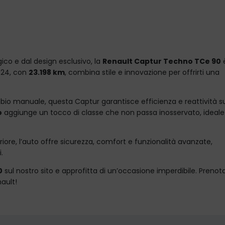
ico e dal design esclusivo, la
Renault Captur Techno TCe 90
024, con
23.198 km
, combina stile e innovazione per offrirti una
mbio manuale, questa Captur garantisce efficienza e reattività s
o
aggiunge un tocco di classe che non passa inosservato, ideale
iore, l’auto offre sicurezza, comfort e funzionalità avanzate,
.
0
sul nostro sito e approfitta di un’occasione imperdibile. Prenot
nault!