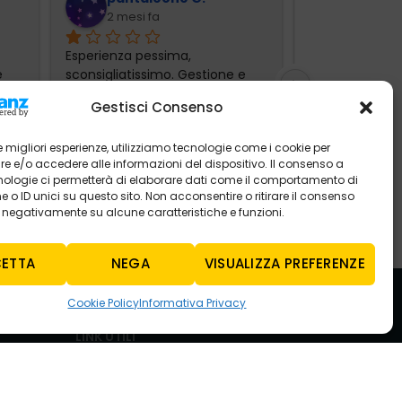
2 mesi fa
3 mesi f
Esperienza pessima, 
Ho lasciato sta
 
sconsigliatissimo. Gestione e 
dacia Sandero 
... 
comunicazione totalmente
... 
Mercogliano per
Gestisci Consenso
leggi tutto
 le migliori esperienze, utilizziamo tecnologie come i cookie per
 e/o accedere alle informazioni del dispositivo. Il consenso a
nologie ci permetterà di elaborare dati come il comportamento di
 o ID unici su questo sito. Non acconsentire o ritirare il consenso
e negativamente su alcune caratteristiche e funzioni.
ETTA
NEGA
VISUALIZZA PREFERENZE
Cookie Policy
Informativa Privacy
LINK UTILI
Informativa Privacy
Cookie Policy
.30