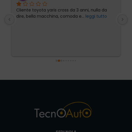
Cliente toyota yaris cross da 3 anni, nulla da 
P
dire, bella macchina, comoda e
... 
leggi tutto
l
SEDI NOLA