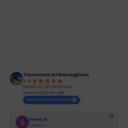
Tecnoauto srl Mercogliano
4.8
Basato su 323 recensioni
powered by
G
o
o
g
l
e
lascia una recensione su
Genny R.
2 mesi fa