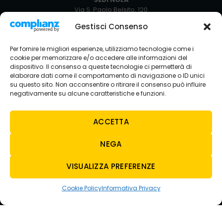
Via S. Paolo Belsito, 120
80035 Nola NA
Gestisci Consenso
+39 081 5129051
Via Circumvallazione Snc
Per fornire le migliori esperienze, utilizziamo tecnologie come i
80035 Nola NA
cookie per memorizzare e/o accedere alle informazioni del
+39 081 8234429
dispositivo. Il consenso a queste tecnologie ci permetterà di
elaborare dati come il comportamento di navigazione o ID unici
SEDE AVELLINO
su questo sito. Non acconsentire o ritirare il consenso può influire
Via Nazionale Torrette
negativamente su alcune caratteristiche e funzioni.
83013 Torelli-torrette AV
+39 0825 683208
ACCETTA
NEGA
CONTATTI
E-MAIL
VISUALIZZA PREFERENZE
tecnoauto@tecnoautosrl.com
carsharing@tecnoautosrl.com
Cookie Policy
Informativa Privacy
WHATSAPP
NOLA
+39 342 5129713
AVELLINO
+39 3428136949