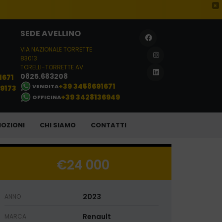
×
SEDE AVELLINO
VIA NAZIONALE TORRETTE
83013
TORELLI-TORRETTE AV
0825.683208
1671
+39 3458691671
VENDITA
29173
+39 3428136949
OFFICINA
OZIONI
CHI SIAMO
CONTATTI
€24 000
2023
ANNO
Renault
MARCA