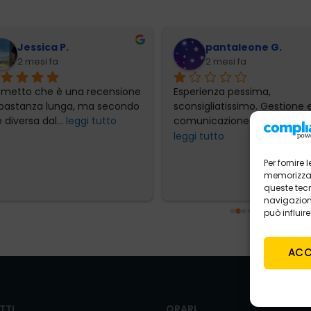
Jessica P.
pantaleone G.
2 mesi fa
2 mesi fa
emetto che è una recensione 
Esperienza pessima, 
bastanza lunga, ma secondo 
sconsigliatissimo. Gestione e
 diversa dal
... 
leggi tutto
comunicazione totalmente
leggi tutto
Per fornire
memorizzare
queste tec
navigazione
può influir
ACC
TTI
ORARI