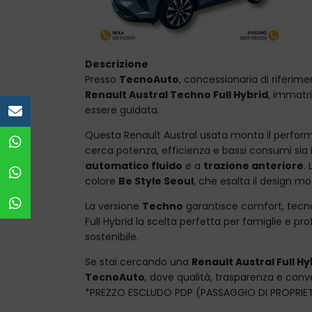
Descrizione
Presso
TecnoAuto
, concessionaria di riferim
Renault Austral Techno Full Hybrid
, immatr
essere guidata.
e-mail
Questa Renault Austral usata monta il perfo
WhatsApp vendita
cerca potenza, efficienza e bassi consumi sia 
automatico fluido
e a
trazione anteriore
.
Officina Nola
colore
Be Style Seoul
, che esalta il design m
Officina Avellino
La versione
Techno
garantisce comfort, tecno
Full Hybrid la scelta perfetta per famiglie e pr
sostenibile.
Se stai cercando una
Renault Austral Full Hy
TecnoAuto
, dove qualità, trasparenza e conv
*PREZZO ESCLUDO PDP (PASSAGGIO DI PROPRIE