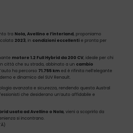
ento tra
Nola, Avellino e l’interland
, proponiamo
icolata
2023
, in
condizioni eccellenti
e pronta per
rmante
motore 1.2 Full Hybrid da 200 CV
, ideale per chi
in città che su strada, abbinato a un
cambio
 L’auto ha percorso
71.755 km
ed è rifinita nell’elegante
oderno e dinamico del SUV Renault.
logia avanzata e sicurezza, rendendo questa Austral
ofessionisti che desiderano un’auto affidabile e
brid usata ad Avellino o Nola
, vieni a scoprirla da
enienza si incontrano.
TÀ)