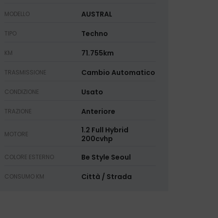
AUSTRAL
MODELLO
Techno
TIPO
71.755km
KM
Cambio Automatico
TRASMISSIONE
Usato
CONDIZIONE
Anteriore
TRAZIONE
1.2 Full Hybrid
MOTORE
200cvhp
Be Style Seoul
COLORE ESTERNO
Città / Strada
CONSUMO KM