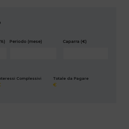
O
(%)
Periodo
(mese)
Caparra
(€)
nteressi Complessivi
Totale da Pagare