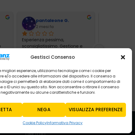
pantaleone G.
Giovann
2 mesi fa
3 mesi f
Esperienza pessima, 
Ho lasciato sta
 
sconsigliatissimo. Gestione e 
dacia Sandero 
... 
comunicazione totalmente
... 
Mercogliano per
Gestisci Consenso
leggi tutto
 le migliori esperienze, utilizziamo tecnologie come i cookie per
 e/o accedere alle informazioni del dispositivo. Il consenso a
nologie ci permetterà di elaborare dati come il comportamento di
 o ID unici su questo sito. Non acconsentire o ritirare il consenso
e negativamente su alcune caratteristiche e funzioni.
ETTA
NEGA
VISUALIZZA PREFERENZE
Cookie Policy
Informativa Privacy
LINK UTILI