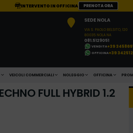
INTERVENTO IN OFFICINA
PRENOTA ORA
SEDE NOLA
VIA S. PAOLO BELSITO, 120
80035 NOLA NA
081.5129051
+39 345869
VENDITA
+39 34251
OFFICINA
O
VEICOLI COMMERCIALI
NOLEGGIO
OFFICINA
PROM
ECHNO FULL HYBRID 1.2