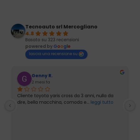
Tecnoauto srl Mercogliano
4.8
Basato su 323 recensioni
powered by
G
o
o
g
l
e
lascia una recensione su
Genny R.
2 mesi fa
Cliente toyota yaris cross da 3 anni, nulla da 
P
dire, bella macchina, comoda e
... 
leggi tutto
l