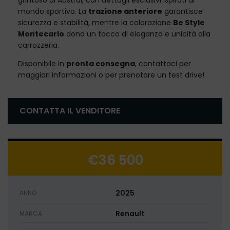
grintoso di Austral, con dettagli esclusivi ispirati al
mondo sportivo. La
trazione anteriore
garantisce
sicurezza e stabilità, mentre la colorazione
Be Style
Montecarlo
dona un tocco di eleganza e unicità alla
carrozzeria.
Disponibile in
pronta consegna
, contattaci per
maggiori informazioni o per prenotare un test drive!
CONTATTA IL VENDITORE
€36 500
2025
ANNO
Renault
MARCA