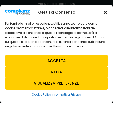
Via S. Paolo Belsito, 120
80035 Nola NA
Gestisci Consenso
+39 081 5129051
Via Circumvallazione Snc
Per fornire le migliori esperienze, utilizziamo tecnologie come i
80035 Nola NA
cookie per memorizzare e/o accedere alle informazioni del
+39 081 8234429
dispositivo. Il consenso a queste tecnologie ci permetterà di
elaborare dati come il comportamento di navigazione o ID unici
SEDE AVELLINO
su questo sito. Non acconsentire o ritirare il consenso può influire
Via Nazionale Torrette
negativamente su alcune caratteristiche e funzioni.
83013 Torelli-torrette AV
+39 0825 683208
ACCETTA
NEGA
CONTATTI
E-MAIL
VISUALIZZA PREFERENZE
tecnoauto@tecnoautosrl.com
carsharing@tecnoautosrl.com
Cookie Policy
Informativa Privacy
WHATSAPP
NOLA
+39 342 5129713
AVELLINO
+39 3428136949