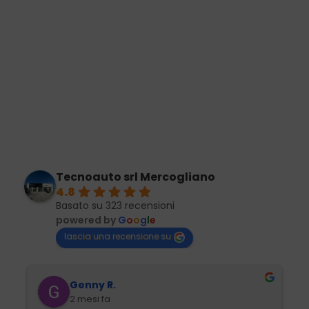
Tecnoauto srl Mercogliano
4.8
Basato su 323 recensioni
powered by
G
o
o
g
l
e
lascia una recensione su
Genny R.
2 mesi fa