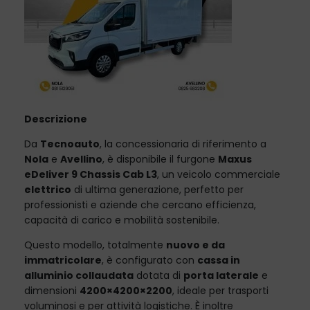
Descrizione
Da
Tecnoauto
, la concessionaria di riferimento a
Nola
e
Avellino
, è disponibile il furgone
Maxus
eDeliver 9 Chassis Cab L3
, un veicolo commerciale
elettrico
di ultima generazione, perfetto per
professionisti e aziende che cercano efficienza,
capacità di carico e mobilità sostenibile.
Questo modello, totalmente
nuovo e da
immatricolare
, è configurato con
cassa in
alluminio collaudata
dotata di
porta laterale
e
dimensioni
4200×4200×2200
, ideale per trasporti
voluminosi e per attività logistiche. È inoltre