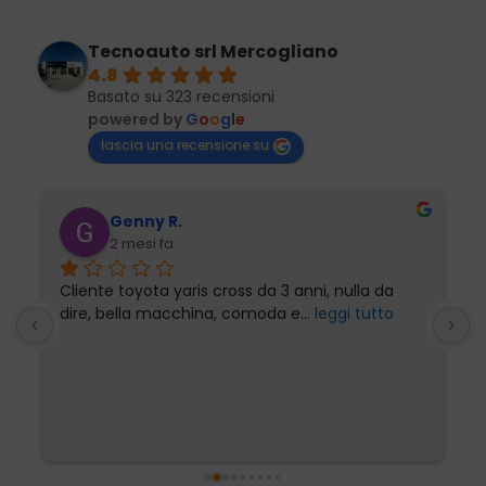
Tecnoauto srl Mercogliano
4.8
Basato su 323 recensioni
powered by
G
o
o
g
l
e
lascia una recensione su
Genny R.
2 mesi fa
Cliente toyota yaris cross da 3 anni, nulla da 
P
dire, bella macchina, comoda e
... 
leggi tutto
l