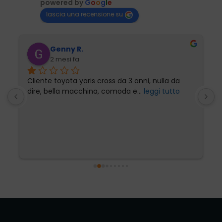
powered by
G
o
o
g
l
e
lascia una recensione su
Genny R.
2 mesi fa
Cliente toyota yaris cross da 3 anni, nulla da 
P
dire, bella macchina, comoda e
... 
leggi tutto
l