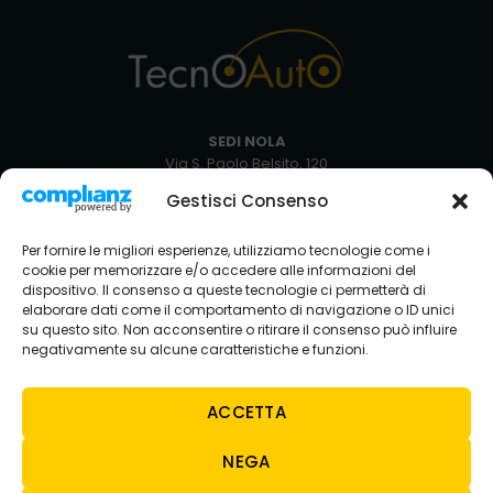
SEDI NOLA
Via S. Paolo Belsito, 120
80035 Nola NA
Gestisci Consenso
+39 081 5129051
Via Circumvallazione Snc
Per fornire le migliori esperienze, utilizziamo tecnologie come i
80035 Nola NA
cookie per memorizzare e/o accedere alle informazioni del
+39 081 8234429
dispositivo. Il consenso a queste tecnologie ci permetterà di
elaborare dati come il comportamento di navigazione o ID unici
SEDE AVELLINO
su questo sito. Non acconsentire o ritirare il consenso può influire
Via Nazionale Torrette
negativamente su alcune caratteristiche e funzioni.
83013 Torelli-torrette AV
+39 0825 683208
ACCETTA
NEGA
CONTATTI