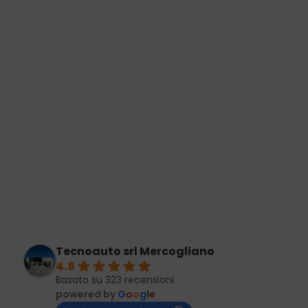
Tecnoauto srl Mercogliano
4.8
Basato su 323 recensioni
powered by
G
o
o
g
l
e