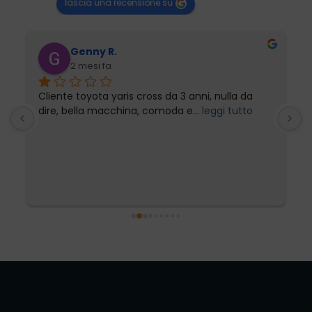
lascia una recensione su
Genny R.
2 mesi fa
Cliente toyota yaris cross da 3 anni, nulla da 
P
dire, bella macchina, comoda e
... 
leggi tutto
l