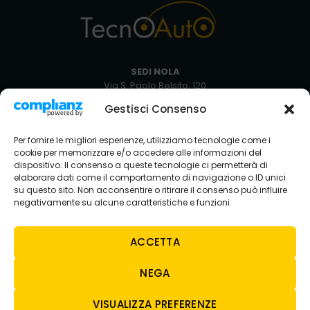
SEDI NOLA
Via S. Paolo Belsito, 120
80035 Nola NA
Gestisci Consenso
+39 081 5129051
Via Circumvallazione Snc
Per fornire le migliori esperienze, utilizziamo tecnologie come i
80035 Nola NA
cookie per memorizzare e/o accedere alle informazioni del
+39 081 8234429
dispositivo. Il consenso a queste tecnologie ci permetterà di
elaborare dati come il comportamento di navigazione o ID unici
SEDE AVELLINO
su questo sito. Non acconsentire o ritirare il consenso può influire
Via Nazionale Torrette
negativamente su alcune caratteristiche e funzioni.
83013 Torelli-torrette AV
+39 0825 683208
ACCETTA
NEGA
CONTATTI
E-MAIL
VISUALIZZA PREFERENZE