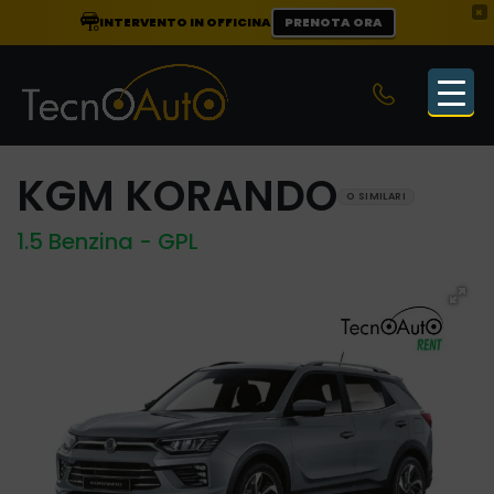
×
INTERVENTO IN OFFICINA
PRENOTA ORA
KGM KORANDO
O SIMILARI
1.5 Benzina - GPL